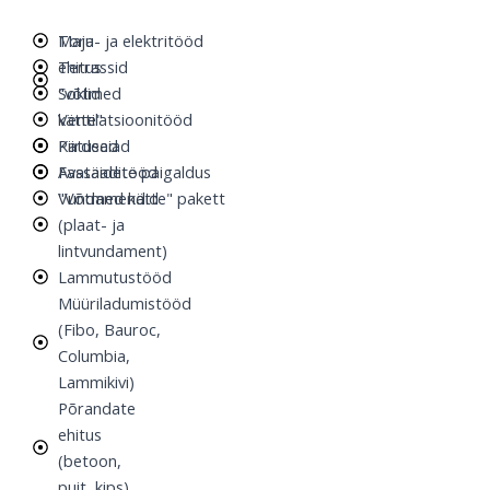
Maja
Toru- ja elektritööd
ehitus
Terrassid
"võtmed
Soklid
kätte"
Ventilatsioonitööd
Katused
Piirdeaiad
Fassaaditööd
Avatäidete paigaldus
Vundamendid
"Võtmed kätte" pakett
(plaat- ja
lintvundament)
Lammutustööd
Müüriladumistööd
(Fibo, Bauroc,
Columbia,
Lammikivi)
Põrandate
ehitus
(betoon,
puit, kips)