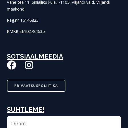
Vahe tee 11, Sinialliku küla, 71105, Viljandi vald, Viljandi
maakond
Reg.nr 16146823
KMKR EE102784635
SOTSIAALMEEDIA
F
I
a
n
c
s
PRIVAATSUSPOLIITIKA
e
t
b
a
o
g
SUHTLEME!
o
r
N
i