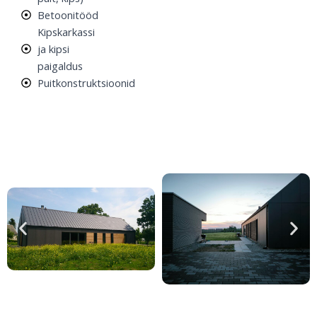
Betoonitööd
Kipskarkassi
ja kipsi
paigaldus
Puitkonstruktsioonid