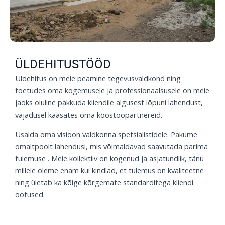
ÜLDEHITUSTÖÖD
Üldehitus on meie peamine tegevusvaldkond ning
toetudes oma kogemusele ja professionaalsusele on meie
jaoks oluline pakkuda kliendile algusest lõpuni lahendust,
vajadusel kaasates oma koostööpartnereid.
Usalda oma visioon valdkonna spetsialistidele. Pakume
omaltpoolt lahendusi, mis võimaldavad saavutada parima
tulemuse . Meie kollektiiv on kogenud ja asjatundlik, tänu
millele oleme enam kui kindlad, et tulemus on kvaliteetne
ning ületab ka kõige kõrgemate standarditega kliendi
ootused.